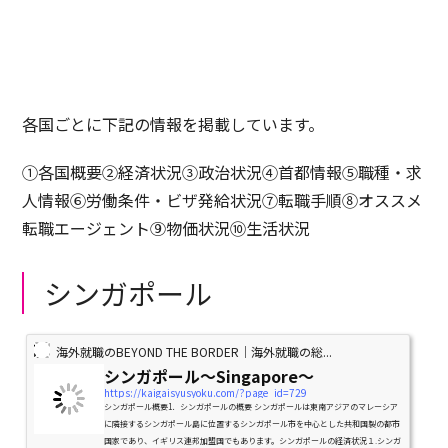
各国ごとに下記の情報を掲載しています。
①各国概要②経済状況③政治状況④首都情報⑤職種・求
人情報⑥労働条件・ビザ発給状況⑦転職手順⑧オススメ
転職エージェント⑨物価状況⑩生活状況
シンガポール
海外就職のBEYOND THE BORDER｜海外就職の総...
シンガポール〜Singapore〜
https://kaigaisyusyoku.com/?page_id=729
シンガポール概要1．シンガポールの概要 シンガポールは東南アジアのマレーシア
に隣接するシンガポール島に位置するシンガポール市を中心とした共和国製の都市
国家であり、イギリス連邦加盟国でもあります。シンガポールの経済状況１.シンガ