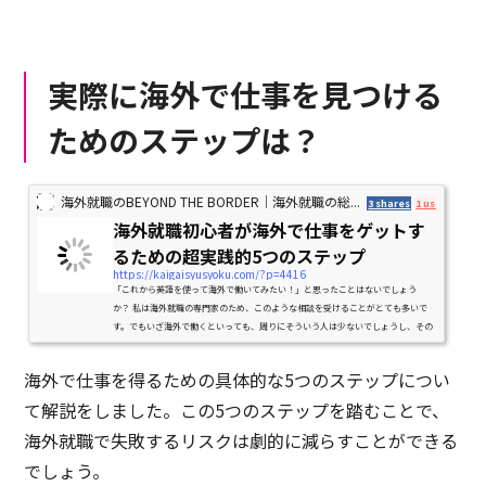
実際に海外で仕事を見つける
ためのステップは？
海外就職のBEYOND THE BORDER｜海外就職の総...
3 shares
1 user
海外就職初心者が海外で仕事をゲットす
るための超実践的5つのステップ
https://kaigaisyusyoku.com/?p=4416
「これから英語を使って海外で働いてみたい！」と思ったことはないでしょう
か？ 私は海外就職の専門家のため、このような相談を受けることがとても多いで
す。でもいざ海外で働くといっても、周りにそういう人は少ないでしょうし、その
方法はあまり知られていま...
海外で仕事を得るための具体的な5つのステップについ
て解説をしました。この5つのステップを踏むことで、
海外就職で失敗するリスクは劇的に減らすことができる
でしょう。