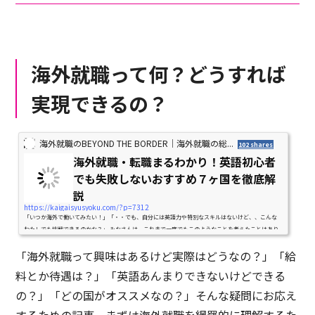
海外就職って何？どうすれば
実現できるの？
海外就職のBEYOND THE BORDER｜海外就職の総...
102 shares
海外就職・転職まるわかり！英語初心者
でも失敗しないおすすめ７ヶ国を徹底解
説
https://kaigaisyusyoku.com/?p=7312
「いつか海外で働いてみたい！」「・・でも、自分には英語力や特別なスキルはないけど、、こんな
わたしでも挑戦できるのかな？」 みなさんは、これまで一度でもこのようなことを考えたことはあり
ませんか？もし「あります！」と答えられた方は、ぜひこれから続...
「海外就職って興味はあるけど実際はどうなの？」「給
料とか待遇は？」「英語あんまりできないけどできる
の？」「どの国がオススメなの？」そんな疑問にお応え