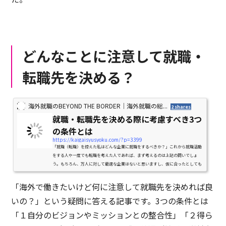
どんなことに注意して就職・
転職先を決める？
海外就職のBEYOND THE BORDER｜海外就職の総...
2 shares
就職・転職先を決める際に考慮すべき3つ
の条件とは
https://kaigaisyusyoku.com/?p=3399
「就職（転職）を控えた私はどんな企業に就職をするべきか？」これから就職活動
をする人や一度でも転職を考えた人であれば、まず考えるのは上記の問いでしょ
う。もちろん、万人に対して最適な企業はないと思いますし、仮に合ったとしても
そんな企業へは応募が殺到す...
「海外で働きたいけど何に注意して就職先を決めれば良
いの？」という疑問に答える記事です。3つの条件とは
「１自分のビジョンやミッションとの整合性」「２得ら