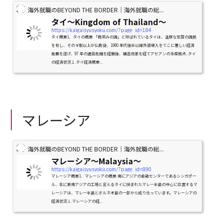
海外就職のBEYOND THE BORDER｜海外就職の総...
タイ〜Kingdom of Thailand〜
https://kaigaisyusyoku.com/?page_id=184
タイ概要1．タイの概要 「微笑みの国」と呼ばれているタイは、温厚な気質の国民
を有し、その９割以上が仏教徒、1980 年代後半以降外資導入をてこに著しい経済
発展を遂げ、97 年の通貨危機を経験後、構造改革を経てアセアンの生産拠点..タイ
の経済状況１.タイ経済概要...
マレーシア
海外就職のBEYOND THE BORDER｜海外就職の総...
マレーシア〜Malaysia〜
https://kaigaisyusyoku.com/?page_id=890
マレーシア概要1．マレーシアの概要 南にアジアの金融センターであるシンガポー
ル、北に東南アジアの工場と言えるタイに挟まれたマレー半島の中心に位置するマ
レーシアは、マレー半島とボルネオ島の一部から成り立っています。マレーシアの
経済状況１.マレーシアの経...