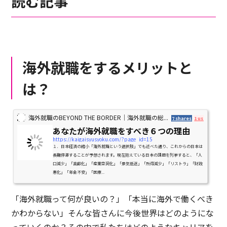
読む記事
海外就職をするメリットと
は？
海外就職のBEYOND THE BORDER｜海外就職の総...
7 shares
1 user
あなたが海外就職をすべき６つの理由
https://kaigaisyusyoku.com/?page_id=15
１．日本経済の縮小「海外就職という選択肢」でも述べた通り、これからの日本は
長期停滞することが予想されます。現在抱えている日本の課題を列挙すると、「人
口減少」「高齢化」「産業空洞化」「景気低迷」「所得減少」「リストラ」「財政
悪化」「年金不安」「医療...
「海外就職って何が良いの？」「本当に海外で働くべき
かわからない」そんな皆さんに今後世界はどのようにな