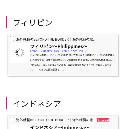
フィリピン
海外就職のBEYOND THE BORDER｜海外就職の総...
フィリピン〜Philippines〜
https://kaigaisyusyoku.com/?page_id=1256
フィリピン概要1．フィリピンの概要 南シナ海に浮かぶ島国フィリピンの概要は上
記の通りです。日本列島の80％くらいの面積を持つ島々に日本の80％程度の人口
（約1億人）の人々が住んでいます。首都は治安が悪いイメージのあるマニラで
す。フィリピンの経済状況１.フ...
インドネシア
海外就職のBEYOND THE BORDER｜海外就職の総...
1 pocket
インドネシア〜Indonesia〜