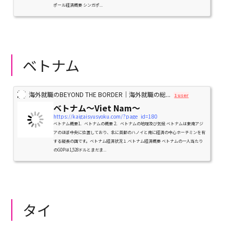
ポール経済概要 シンガポ...
ベトナム
海外就職のBEYOND THE BORDER｜海外就職の総...
1 user
ベトナム〜Viet Nam〜
https://kaigaisyusyoku.com/?page_id=180
ベトナム概要1．ベトナムの概要 2．ベトナムの地理及び気候 ベトナムは東南アジ
アのほぼ中央に位置しており、北に首都のハノイと南に経済の中心ホーチミンを有
する縦長の国です。ベトナム経済状況１.ベトナム経済概要 ベトナムの一人当たり
のGDPは1,528ドルとまだま...
タイ