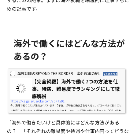
するための記事。まずは海外就職を網羅的に理解するた
めの記事です。
海外で働くにはどんな方法が
あるの？
海外就職のBEYOND THE BORDER｜海外就職の総...
27 shares
【完全網羅】海外で働く7つの方法を仕
事、待遇、難易度でランキングにして徹
底解説
https://kaigaisyusyoku.com/?p=7591
今、海外で働くことが注目されています！5年後、10年後の働き方を考えると、グローバルに働くこと
は非常に有効なキャリア戦略であると考えられます。 でも、いざ海外で働くと言っても「どういう方
法があるのか？」「どの方法がオススメか？」などわからないこと...
「海外で働きたいけど具体的にはどんな方法がある
の？」「それぞれの難易度や待遇や仕事内容ってどうな