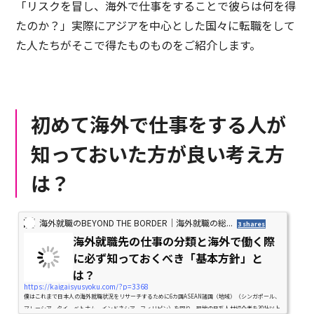
「リスクを冒し、海外で仕事をすることで彼らは何を得
たのか？」実際にアジアを中心とした国々に転職をして
た人たちがそこで得たものものをご紹介します。
初めて海外で仕事をする人が
知っておいた方が良い考え方
は？
海外就職のBEYOND THE BORDER｜海外就職の総...
3 shares
海外就職先の仕事の分類と海外で働く際
に必ず知っておくべき「基本方針」と
は？
https://kaigaisyusyoku.com/?p=3368
僕はこれまで日本人の海外就職状況をリサーチするために6カ国ASEAN諸国（地域）（シンガポール、
マレーシア、タイ、ベトナム、インドネシア、フィリピン）を回り、現地の日系人材紹介者を30社以上