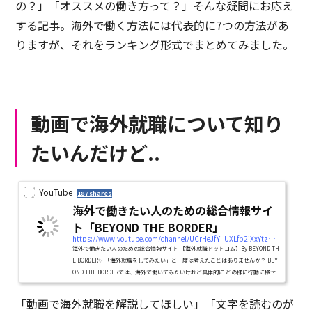
の？」「オススメの働き方って？」そんな疑問にお応え
する記事。海外で働く方法には代表的に7つの方法があ
りますが、それをランキング形式でまとめてみました。
動画で海外就職について知り
たいんだけど..
YouTube
187 shares
海外で働きたい人のための総合情報サイ
ト「BEYOND THE BORDER」
https://www.youtube.com/channel/UCrHeJfY_UXLfp2jXxYtzD6A/featured
海外で働きたい人のための総合情報サイト 【海外就職ドットコム】By BEYOND TH
E BORDER✨ 「海外就職をしてみたい」と一度は考えたことはありませんか？ BEY
OND THE BORDERでは、海外で働いてみたいけれど具体的に どの様に行動に移せ
ばいいのか分からない人や、 進路...
「動画で海外就職を解説してほしい」「文字を読むのが