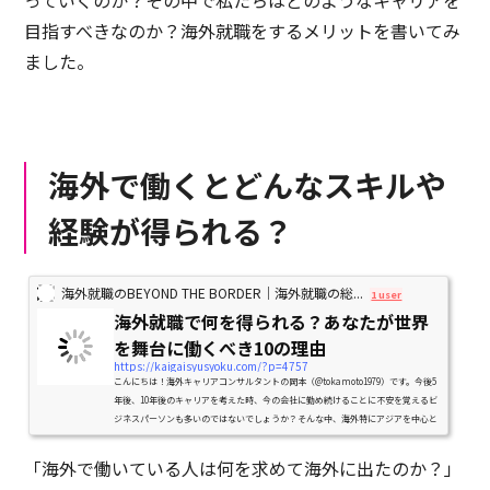
っていくのか？その中で私たちはどのようなキャリアを
目指すべきなのか？海外就職をするメリットを書いてみ
ました。
海外で働くとどんなスキルや
経験が得られる？
海外就職のBEYOND THE BORDER｜海外就職の総...
1 user
海外就職で何を得られる？あなたが世界
を舞台に働くべき10の理由
https://kaigaisyusyoku.com/?p=4757
こんにちは！海外キャリアコンサルタントの岡本（@tokamoto1979）です。今後5
年後、10年後のキャリアを考えた時、今の会社に勤め続けることに不安を覚えるビ
ジネスパーソンも多いのではないでしょうか？そんな中、海外特にアジアを中心と
した国々に転職をして、英語...
「海外で働いている人は何を求めて海外に出たのか？」