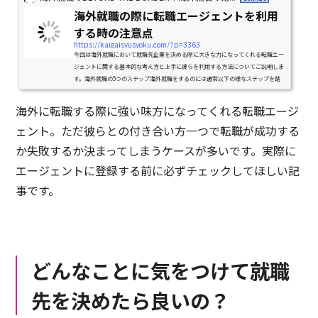
海外就職の際に転職エージェントを利用
する時の注意点
https://kaigaisyusyoku.com/?p=3363
今回は海外就職において就職先企業を決める際に大きな力になってくれる転職エー
ジェントに関する基本的な考え方と上手に彼らを利用する方法についてご説明しま
す。海外就職の5つのステップ海外就職をするのには通常以下の様なステップを踏
みます。１ これまでのキャ...
海外に転職する際に強い味方になってくれる転職エージ
ェント。ただ彼らとの付き合い方一つで転職が成功する
か失敗するか決まってしまうケースが多いです。実際に
エージェントに登録する前に必ずチェックしてほしい記
事です。
どんなことに気をつけて就職
先を決めたら良いの？