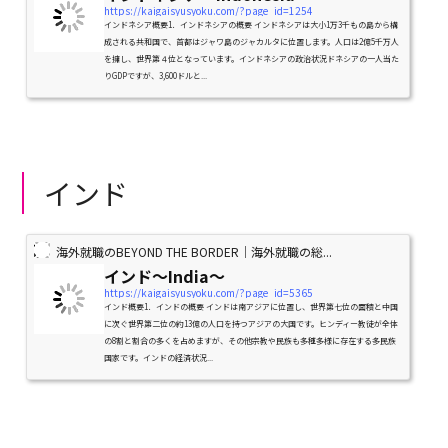
https://kaigaisyusyoku.com/?page_id=1254
インドネシア概要1．インドネシアの概要 インドネシアは大小1万3千もの島から構
成される共和国で、首都はジャワ島のジャカルタに位置します。人口は2億5千万人
を擁し、世界第４位となっています。インドネシアの政治状況ドネシアの一人当た
りGDPですが、3,600ドルと...
インド
海外就職のBEYOND THE BORDER｜海外就職の総...
インド〜India〜
https://kaigaisyusyoku.com/?page_id=5365
インド概要1．インドの概要 インドは南アジアに位置し、世界第七位の面積と中国
に次ぐ世界第二位の約13億の人口を持つアジアの大国です。ヒンディー教徒が全体
の8割と割合の多くを占めますが、その他宗教や民族も多種多様に存在する多民族
国家です。インドの経済状況...