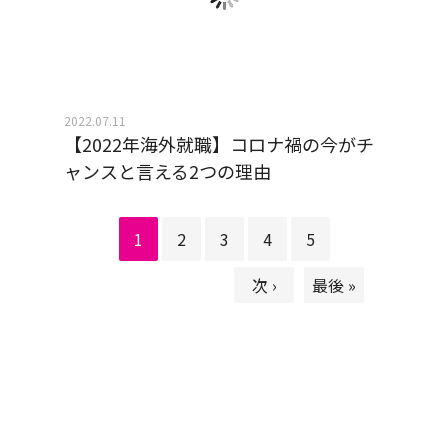
2022.07.11
【2022年海外就職】コロナ禍の今がチ
ャンスと言える2つの理由
1
2
3
4
5
次 ›
最後 »